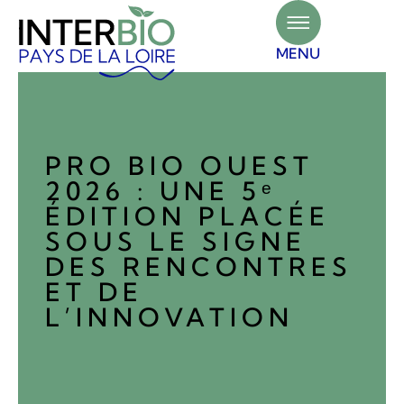
Panneau de gestion des cookies
MENU
PRO BIO OUEST
2026 : UNE 5ᵉ
ÉDITION PLACÉE
SOUS LE SIGNE
DES RENCONTRES
ET DE
L’INNOVATION