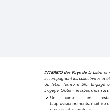
INTERBIO des Pays de la Loire
et 
accompagnent les collectivités et é
du label Territoire BIO Engagé 
Engagé. Obtenir le label, c’est aussi
Un conseil en restaura
(approvisionnements, maitrise de
près de votre territoire,