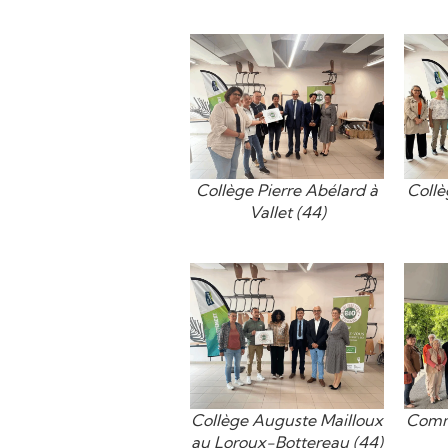
Collège Pierre Abélard à
Collè
Vallet (44)
Collège Auguste Mailloux
Comm
au Loroux-Bottereau (44)