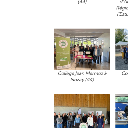
(44)
d’A
Régio
l’Est
Collège Jean Mermoz à
Co
Nozay (44)