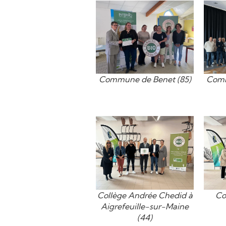
Commune de Benet (85)
Comm
Collège Andrée Chedid à
Co
Aigrefeuille-sur-Maine
(44)