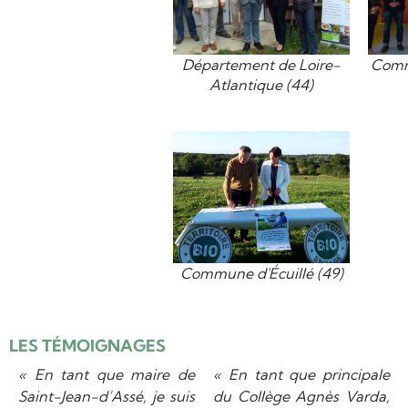
Département de Loire-
Comm
Atlantique (44)
Commune d'Écuillé (49)
AUTORISER
YouTube est désactivé.
LES TÉMOIGNAGES
« En tant que maire de
« En tant que principale
Saint-Jean-d’Assé, je suis
du Collège Agnès Varda,